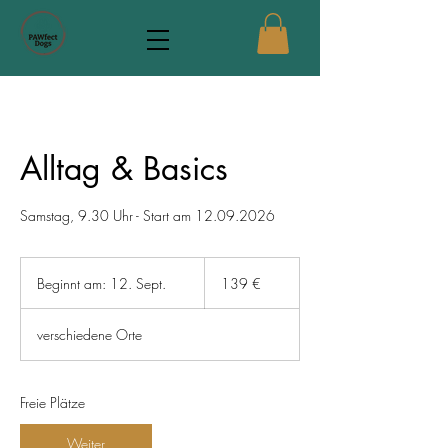
Alltag & Basics
Samstag, 9.30 Uhr - Start am 12.09.2026
139
Euro
Beginnt am: 12. Sept.
B
139 €
e
g
verschiedene Orte
i
n
n
t
Freie Plätze
a
m
Weiter