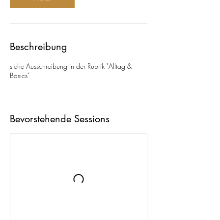
:
1
2
.
S
Beschreibung
e
p
siehe Ausschreibung in der Rubrik "Alltag &
t
Basics"
.
Bevorstehende Sessions